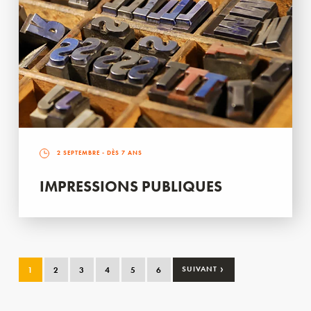
2 SEPTEMBRE
- DÈS 7 ANS
IMPRESSIONS PUBLIQUES
›
1
2
3
4
5
6
SUIVANT