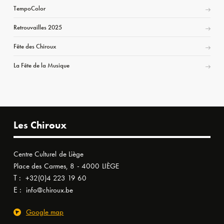
TempoColor
Retrouvailles 2025
Fête des Chiroux
La Fête de la Musique
Les Chiroux
Centre Culturel de Liège
Place des Carmes, 8 - 4000 LIÈGE
T :
+32(0)4 223 19 60
E :
info@chiroux.be
Google map