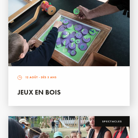
12 AOÛT
- DÈS 5 ANS
JEUX EN BOIS
SPECTACLES