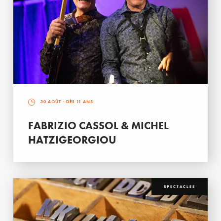
30 AOÛT
- DÈS 11 ANS
FABRIZIO CASSOL & MICHEL
HATZIGEORGIOU
SPECTACLES