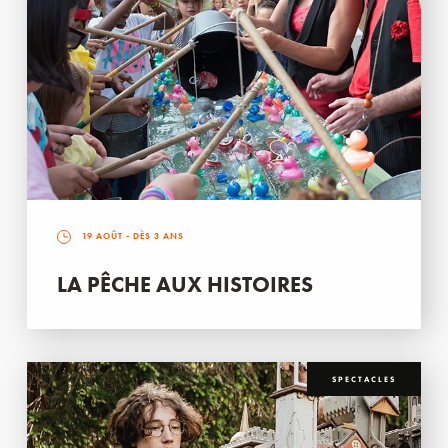
19 AOÛT
- DÈS 3 ANS
LA PÊCHE AUX HISTOIRES
SPECTACLES