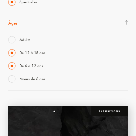
Spectacles
Âges
Adulte
De 12 à 18 ans
De 6 à 12 ans
Moins de 6 ans
EXPOSITIONS