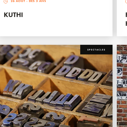
26 AOÛT
- DÈS 3 ANS
KUTHI
SPECTACLES