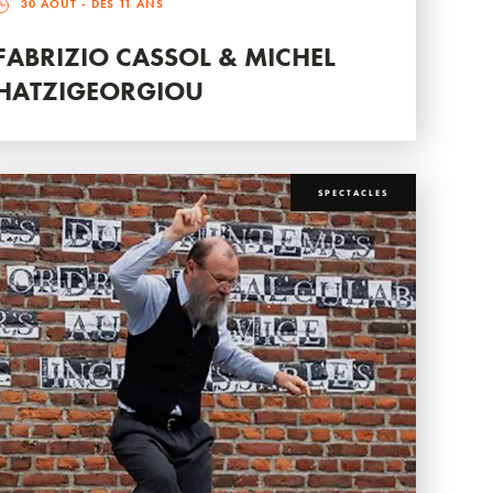
30 AOÛT
- DÈS 11 ANS
FABRIZIO CASSOL & MICHEL
HATZIGEORGIOU
SPECTACLES