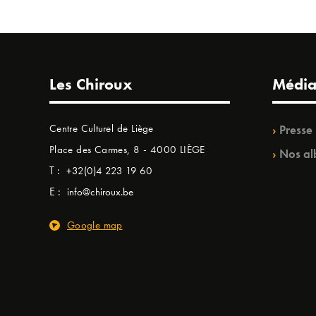
Les Chiroux
Média
Centre Culturel de Liège
Presse
Place des Carmes, 8 - 4000 LIÈGE
Nos al
T :
+32(0)4 223 19 60
E :
info@chiroux.be
Google map