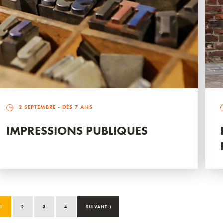
2 SEPTEMBRE
- DÈS 7 ANS
IMPRESSIONS PUBLIQUES
›
1
2
3
4
SUIVANT