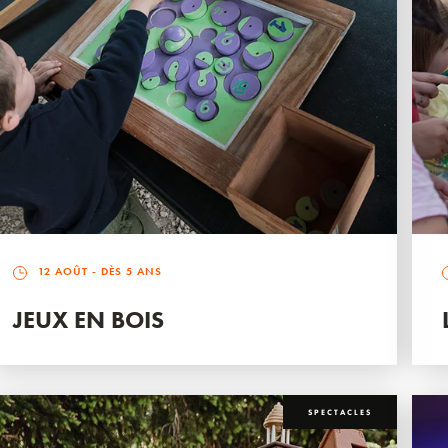
12 AOÛT
- DÈS 5 ANS
JEUX EN BOIS
SPECTACLES