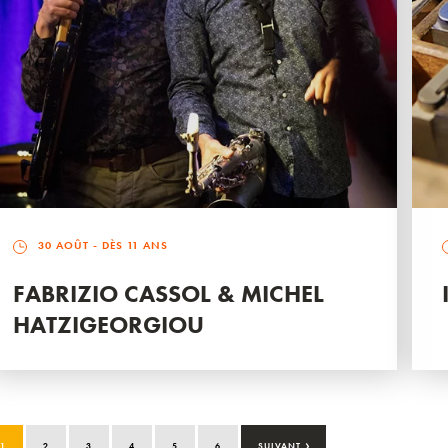
30 AOÛT
- DÈS 11 ANS
FABRIZIO CASSOL & MICHEL
HATZIGEORGIOU
›
1
2
3
4
5
6
SUIVANT