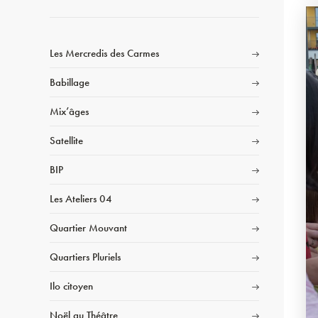
Les Mercredis des Carmes
Babillage
Mix’âges
Satellite
BIP
Les Ateliers 04
Quartier Mouvant
Quartiers Pluriels
Ilo citoyen
Noël au Théâtre