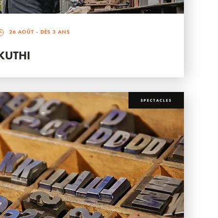
26 AOÛT
- DÈS 3 ANS
KUTHI
SPECTACLES