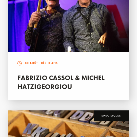
30 AOÛT
- DÈS 11 ANS
FABRIZIO CASSOL & MICHEL
HATZIGEORGIOU
SPECTACLES