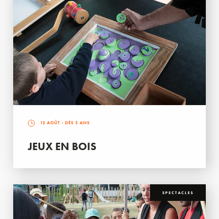
12 AOÛT
- DÈS 5 ANS
JEUX EN BOIS
SPECTACLES