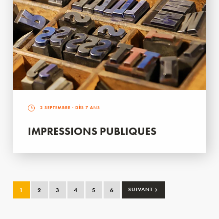
2 SEPTEMBRE
- DÈS 7 ANS
IMPRESSIONS PUBLIQUES
›
1
2
3
4
5
6
SUIVANT