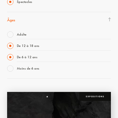
Spectacles
Âges
Adulte
De 12 à 18 ans
De 6 à 12 ans
Moins de 6 ans
EXPOSITIONS