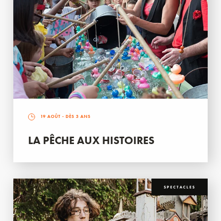
19 AOÛT
- DÈS 3 ANS
LA PÊCHE AUX HISTOIRES
SPECTACLES