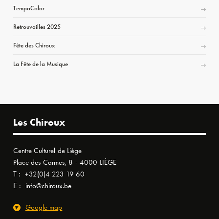
TempoColor
Retrouvailles 2025
Fête des Chiroux
La Fête de la Musique
Les Chiroux
Centre Culturel de Liège
Place des Carmes, 8 - 4000 LIÈGE
T :
+32(0)4 223 19 60
E :
info@chiroux.be
Google map