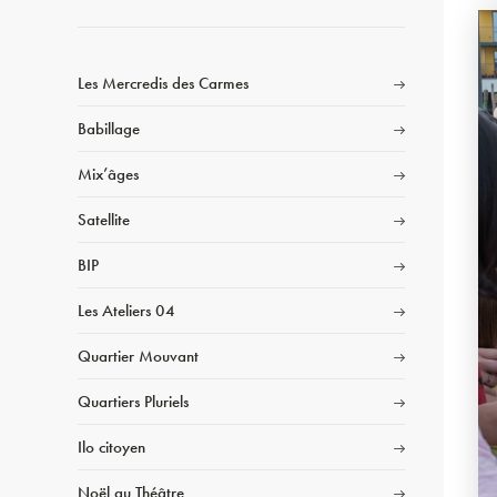
Les Mercredis des Carmes
Babillage
Mix’âges
Satellite
BIP
Les Ateliers 04
Quartier Mouvant
Quartiers Pluriels
Ilo citoyen
Noël au Théâtre