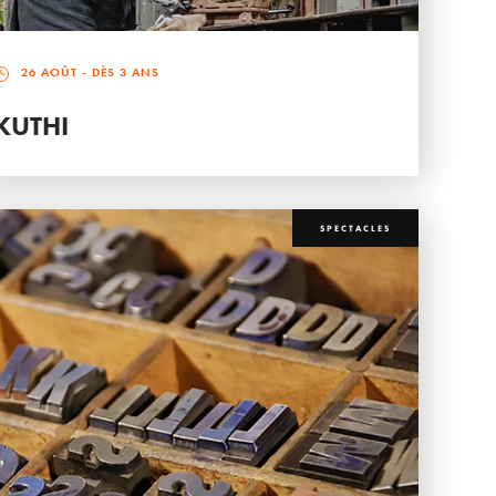
26 AOÛT
- DÈS 3 ANS
KUTHI
SPECTACLES