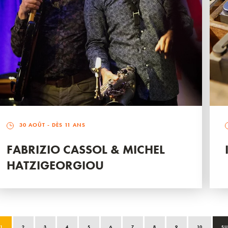
30 AOÛT
- DÈS 11 ANS
FABRIZIO CASSOL & MICHEL
HATZIGEORGIOU
1
2
3
4
5
6
7
8
9
10
SU