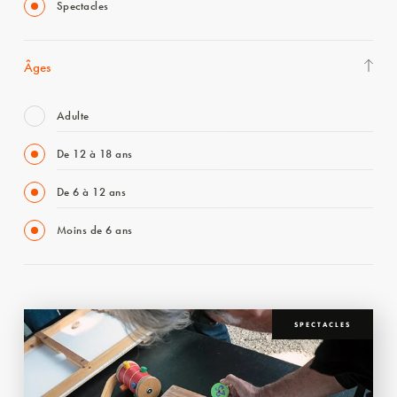
Spectacles
Âges
Adulte
De 12 à 18 ans
De 6 à 12 ans
Moins de 6 ans
SPECTACLES