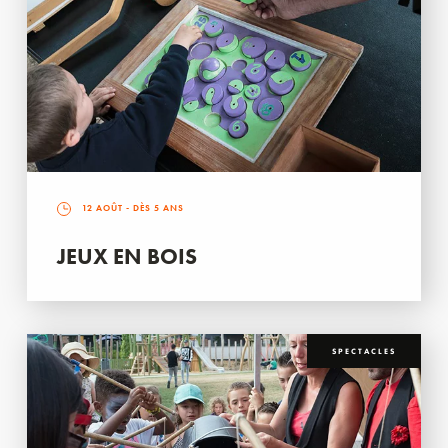
12 AOÛT
- DÈS 5 ANS
JEUX EN BOIS
SPECTACLES