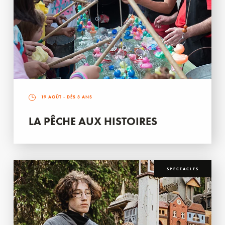
19 AOÛT
- DÈS 3 ANS
LA PÊCHE AUX HISTOIRES
SPECTACLES