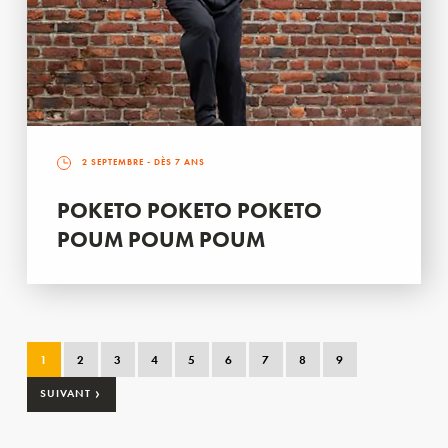
2 SEPTEMBRE
- DÈS 7 ANS
POKETO POKETO POKETO
POUM POUM POUM
1
2
3
4
5
6
7
8
9
›
SUIVANT