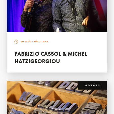
30 AOÛT
- DÈS 11 ANS
FABRIZIO CASSOL & MICHEL
HATZIGEORGIOU
SPECTACLES