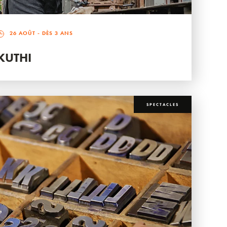
26 AOÛT
- DÈS 3 ANS
KUTHI
SPECTACLES