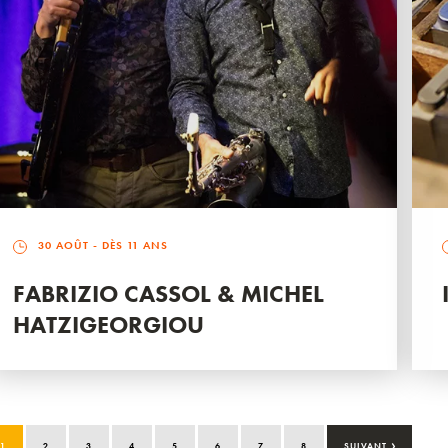
30 AOÛT
- DÈS 11 ANS
FABRIZIO CASSOL & MICHEL
HATZIGEORGIOU
›
1
2
3
4
5
6
7
8
SUIVANT