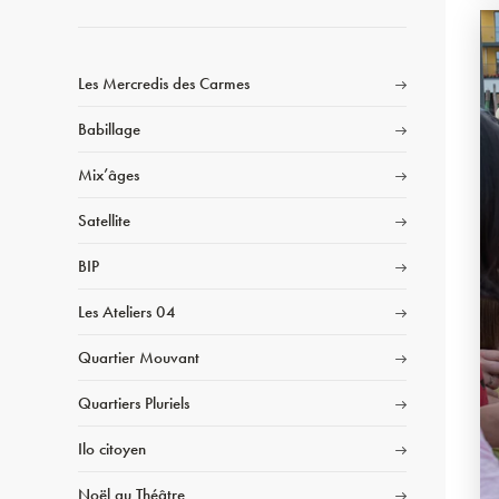
Les Mercredis des Carmes
Babillage
Mix’âges
Satellite
BIP
Les Ateliers 04
Quartier Mouvant
Quartiers Pluriels
Ilo citoyen
Noël au Théâtre