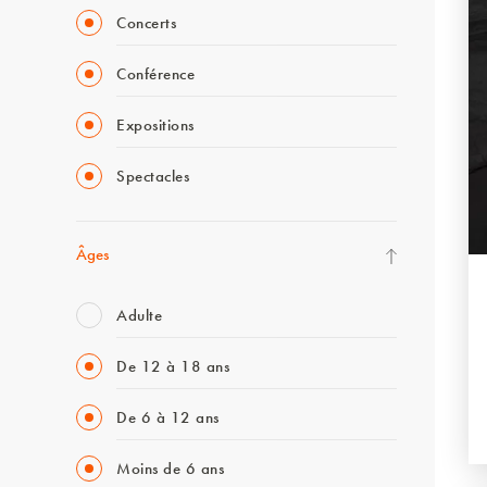
Concerts
Conférence
Expositions
Spectacles
Âges
Adulte
De 12 à 18 ans
De 6 à 12 ans
Moins de 6 ans