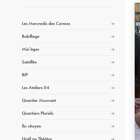
Les Mercredis des Carmes
Babillage
Mix’âges
Satellite
BIP
Les Ateliers 04
Quartier Mouvant
Quartiers Pluriels
Ilo citoyen
Noël au Théâtre