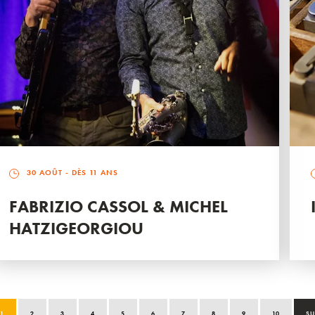
30 AOÛT
- DÈS 11 ANS
FABRIZIO CASSOL & MICHEL
HATZIGEORGIOU
1
2
3
4
5
6
7
8
9
10
SU