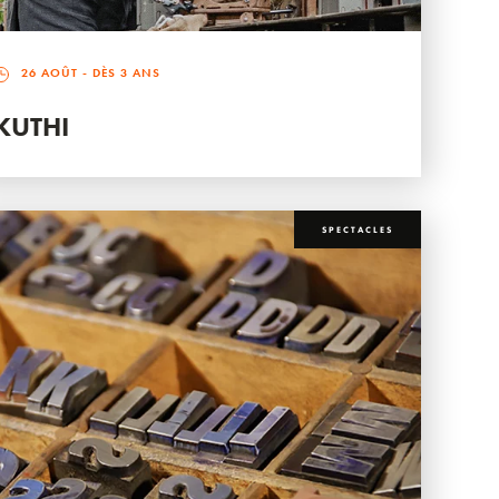
26 AOÛT
- DÈS 3 ANS
KUTHI
SPECTACLES