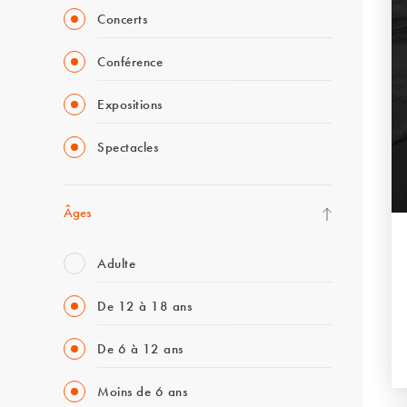
Concerts
Conférence
Expositions
Spectacles
Âges
Adulte
De 12 à 18 ans
De 6 à 12 ans
Moins de 6 ans