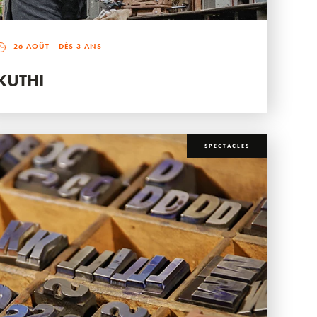
26 AOÛT
- DÈS 3 ANS
KUTHI
SPECTACLES