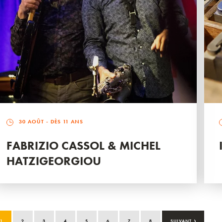
30 AOÛT
- DÈS 11 ANS
FABRIZIO CASSOL & MICHEL
HATZIGEORGIOU
›
1
2
3
4
5
6
7
8
SUIVANT