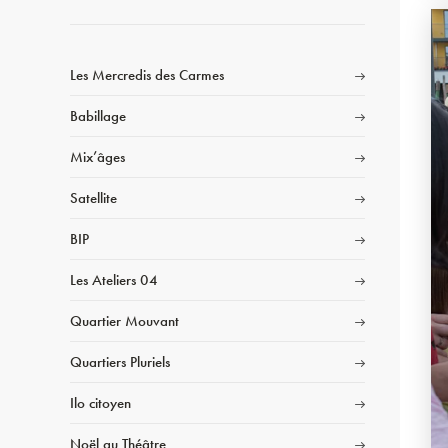
Les Mercredis des Carmes
Babillage
Mix’âges
Satellite
BIP
Les Ateliers 04
Quartier Mouvant
Quartiers Pluriels
Ilo citoyen
Noël au Théâtre