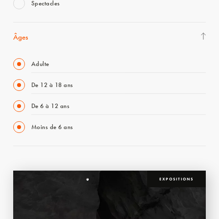
Spectacles
Âges
Adulte
De 12 à 18 ans
De 6 à 12 ans
Moins de 6 ans
EXPOSITIONS