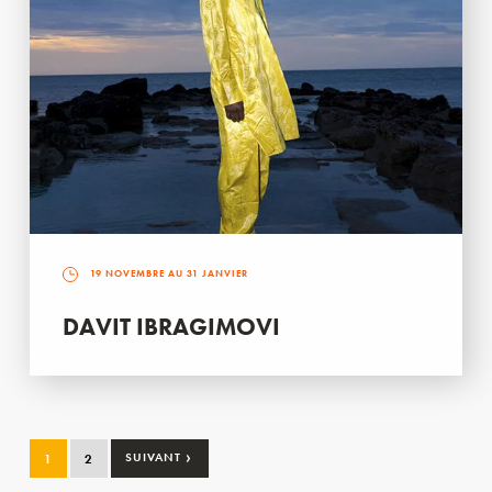
19 NOVEMBRE AU 31 JANVIER
DAVIT IBRAGIMOVI
›
1
2
SUIVANT