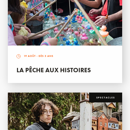
19 AOÛT
- DÈS 3 ANS
LA PÊCHE AUX HISTOIRES
SPECTACLES