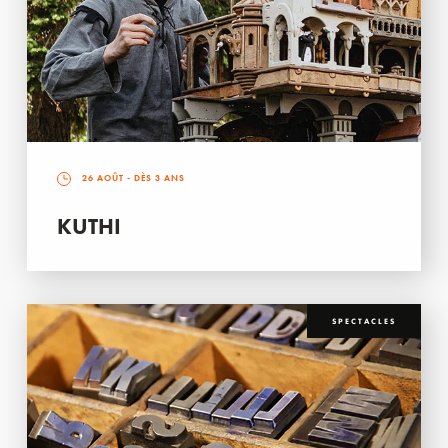
26 AOÛT
- DÈS 3 ANS
KUTHI
SPECTACLES