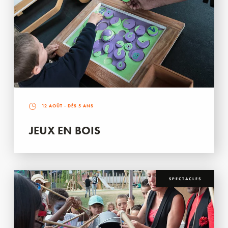
12 AOÛT
- DÈS 5 ANS
JEUX EN BOIS
SPECTACLES