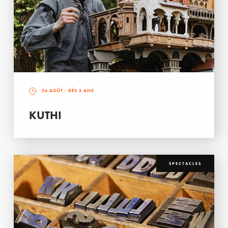
26 AOÛT
- DÈS 3 ANS
KUTHI
SPECTACLES