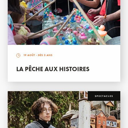
19 AOÛT
- DÈS 3 ANS
LA PÊCHE AUX HISTOIRES
SPECTACLES