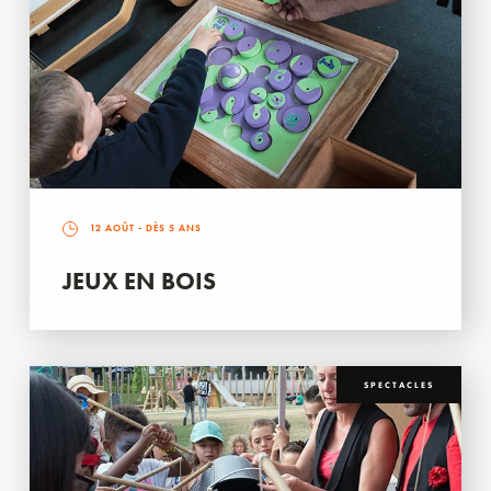
12 AOÛT
- DÈS 5 ANS
JEUX EN BOIS
SPECTACLES