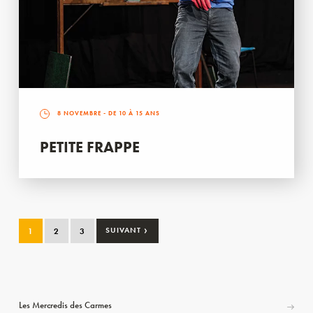
8 NOVEMBRE
- DE 10 À 15 ANS
PETITE FRAPPE
›
1
2
3
SUIVANT
Les Mercredis des Carmes