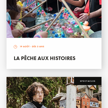
19 AOÛT
- DÈS 3 ANS
LA PÊCHE AUX HISTOIRES
SPECTACLES