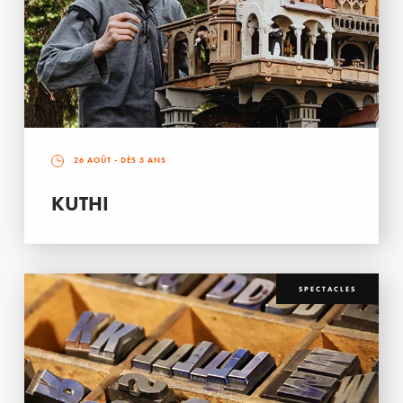
26 AOÛT
- DÈS 3 ANS
KUTHI
SPECTACLES