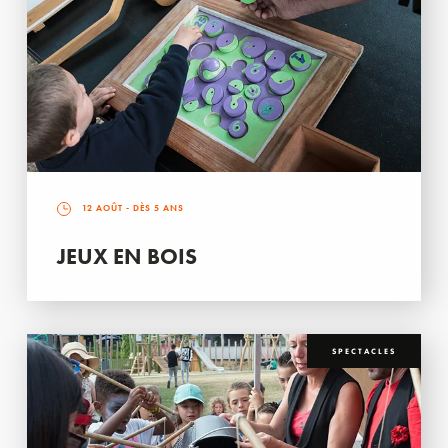
12 AOÛT
- DÈS 5 ANS
JEUX EN BOIS
SPECTACLES