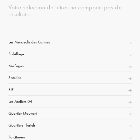
Votre sélection de filtres ne comporte pas de
résultats.
Les Mercredis des Carmes
Babillage
Mix’âges
Satellite
BIP
Les Ateliers 04
Quartier Mouvant
Quartiers Pluriels
Ilo citoyen