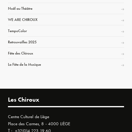
Noël au Théâtre
WE ARE CHIROUX
TempoColor
Retrouvailles 2025
Fête des Chiroux
La Fête de la Musique
Les Chiroux
Centre Culturel de Liège
Place des Carmes, 8 - 4000 LIÈGE
T :
+32(0)4 223 19 60