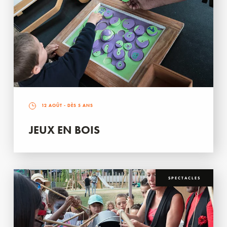
12 AOÛT
- DÈS 5 ANS
JEUX EN BOIS
SPECTACLES