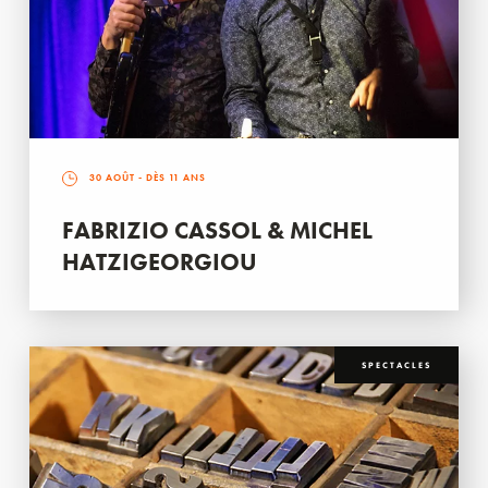
30 AOÛT
- DÈS 11 ANS
FABRIZIO CASSOL & MICHEL
HATZIGEORGIOU
SPECTACLES