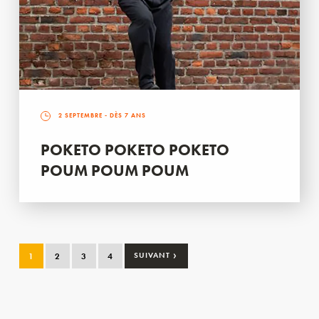
2 SEPTEMBRE
- DÈS 7 ANS
POKETO POKETO POKETO
POUM POUM POUM
›
1
2
3
4
SUIVANT