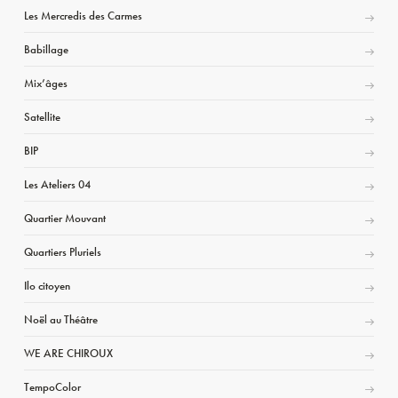
Les Mercredis des Carmes
Babillage
Mix’âges
Satellite
BIP
Les Ateliers 04
Quartier Mouvant
Quartiers Pluriels
Ilo citoyen
Noël au Théâtre
WE ARE CHIROUX
TempoColor