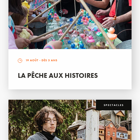
19 AOÛT
- DÈS 3 ANS
LA PÊCHE AUX HISTOIRES
SPECTACLES