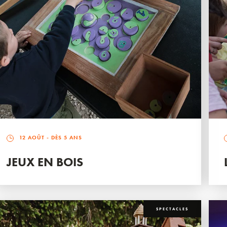
12 AOÛT
- DÈS 5 ANS
JEUX EN BOIS
SPECTACLES