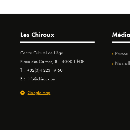
Les Chiroux
Média
Centre Culturel de Liège
Presse
Place des Carmes, 8 - 4000 LIÈGE
Nos al
T :
+32(0)4 223 19 60
E :
info@chiroux.be
Google map