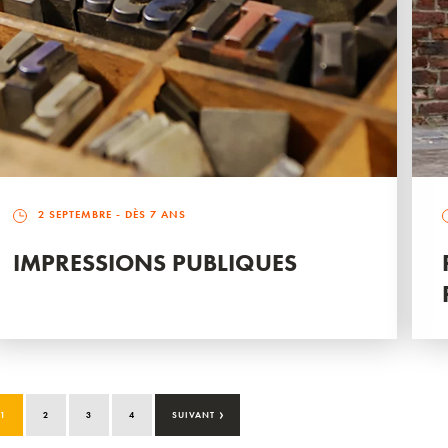
2 SEPTEMBRE
- DÈS 7 ANS
IMPRESSIONS PUBLIQUES
›
1
2
3
4
SUIVANT