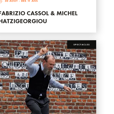
30 AOÛT
- DÈS 11 ANS
FABRIZIO CASSOL & MICHEL
HATZIGEORGIOU
SPECTACLES