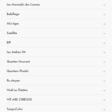
Les Mercredis des Carmes
Babillage
Mix’âges
Satellite
BIP
Les Ateliers 04
Quartier Mouvant
Quartiers Pluriels
Ilo citoyen
Noël au Théâtre
WE ARE CHIROUX
TempoColor