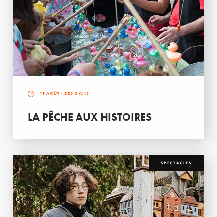
19 AOÛT
- DÈS 3 ANS
LA PÊCHE AUX HISTOIRES
SPECTACLES