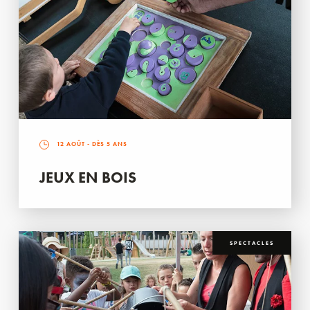
12 AOÛT
- DÈS 5 ANS
JEUX EN BOIS
SPECTACLES