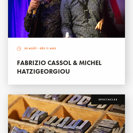
30 AOÛT
- DÈS 11 ANS
FABRIZIO CASSOL & MICHEL
HATZIGEORGIOU
SPECTACLES