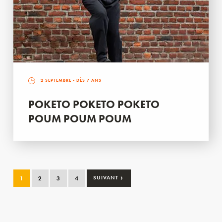
2 SEPTEMBRE
- DÈS 7 ANS
POKETO POKETO POKETO
POUM POUM POUM
›
1
2
3
4
SUIVANT