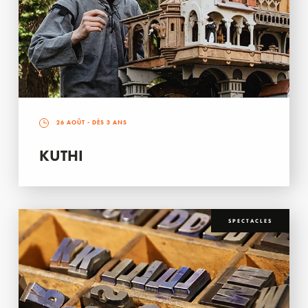
26 AOÛT
- DÈS 3 ANS
KUTHI
SPECTACLES