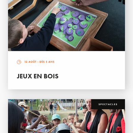
12 AOÛT
- DÈS 5 ANS
JEUX EN BOIS
SPECTACLES