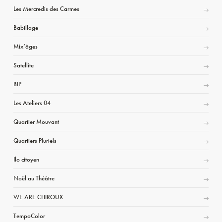
Les Mercredis des Carmes
Babillage
Mix’âges
Satellite
BIP
Les Ateliers 04
Quartier Mouvant
Quartiers Pluriels
Ilo citoyen
Noël au Théâtre
WE ARE CHIROUX
TempoColor