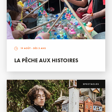
19 AOÛT
- DÈS 3 ANS
LA PÊCHE AUX HISTOIRES
SPECTACLES