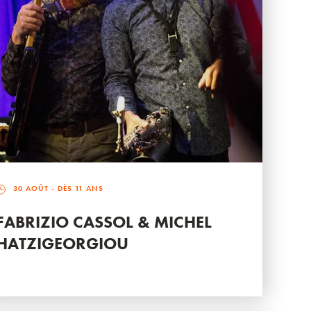
30 AOÛT
- DÈS 11 ANS
FABRIZIO CASSOL & MICHEL
HATZIGEORGIOU