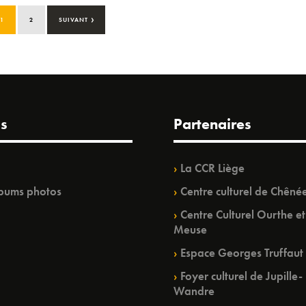
›
1
2
SUIVANT
s
Partenaires
La CCR Liège
bums photos
Centre culturel de Chêné
Centre Culturel Ourthe et
Meuse
Espace Georges Truffaut
Foyer culturel de Jupille-
Wandre