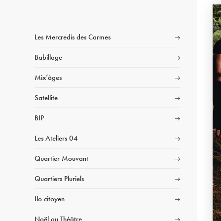
Les Mercredis des Carmes
Babillage
Mix’âges
Satellite
BIP
Les Ateliers 04
Quartier Mouvant
Quartiers Pluriels
Ilo citoyen
Noël au Théâtre