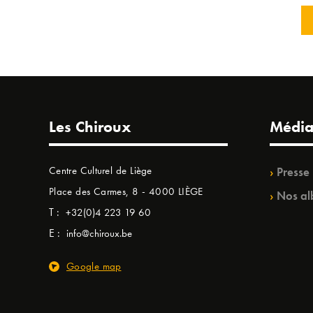
Les Chiroux
Média
Centre Culturel de Liège
Presse
Place des Carmes, 8 - 4000 LIÈGE
Nos al
T :
+32(0)4 223 19 60
E :
info@chiroux.be
Google map