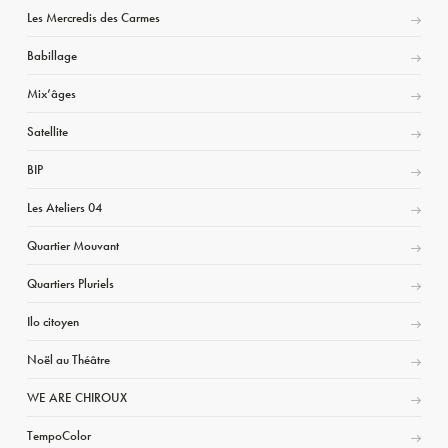
Les Mercredis des Carmes
Babillage
Mix’âges
Satellite
BIP
Les Ateliers 04
Quartier Mouvant
Quartiers Pluriels
Ilo citoyen
Noël au Théâtre
WE ARE CHIROUX
TempoColor