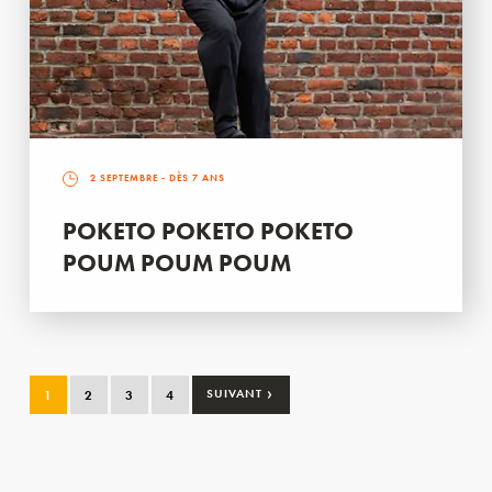
2 SEPTEMBRE
- DÈS 7 ANS
POKETO POKETO POKETO
POUM POUM POUM
›
1
2
3
4
SUIVANT