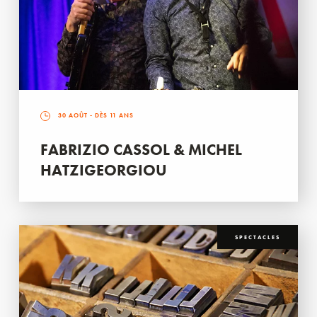
30 AOÛT
- DÈS 11 ANS
FABRIZIO CASSOL & MICHEL
HATZIGEORGIOU
SPECTACLES