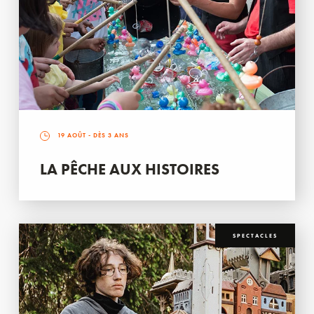
19 AOÛT
- DÈS 3 ANS
LA PÊCHE AUX HISTOIRES
SPECTACLES