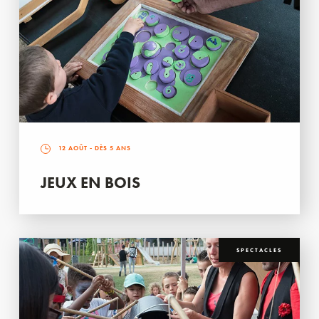
12 AOÛT
- DÈS 5 ANS
JEUX EN BOIS
SPECTACLES