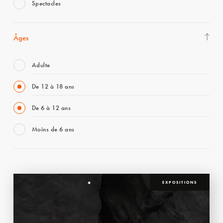
Spectacles
Âges
Adulte
De 12 à 18 ans
De 6 à 12 ans
Moins de 6 ans
EXPOSITIONS