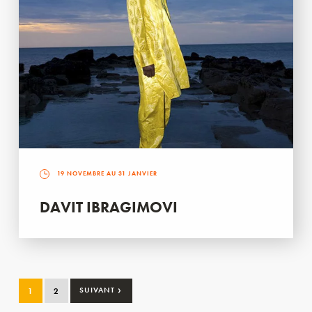
19 NOVEMBRE AU 31 JANVIER
DAVIT IBRAGIMOVI
›
1
2
SUIVANT