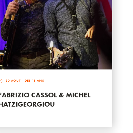
30 AOÛT
- DÈS 11 ANS
FABRIZIO CASSOL & MICHEL
HATZIGEORGIOU