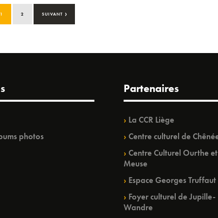
›
1
2
SUIVANT
s
Partenaires
La CCR Liège
bums photos
Centre culturel de Chêné
Centre Culturel Ourthe et
Meuse
Espace Georges Truffaut
Foyer culturel de Jupille-
Wandre