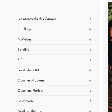
Les Mercredis des Carmes
Babillage
Mix’âges
Satellite
BIP
Les Ateliers 04
Quartier Mouvant
Quartiers Pluriels
Ilo citoyen
Noël au Théâtre