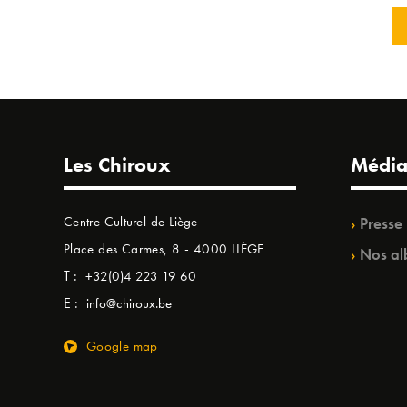
Les Chiroux
Média
Centre Culturel de Liège
Presse
Place des Carmes, 8 - 4000 LIÈGE
Nos al
T :
+32(0)4 223 19 60
E :
info@chiroux.be
Google map