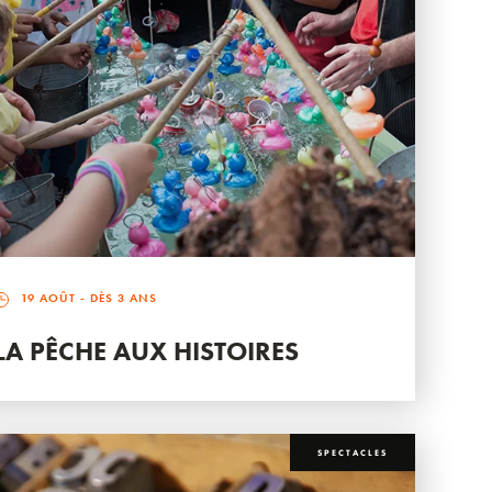
19 AOÛT
- DÈS 3 ANS
LA PÊCHE AUX HISTOIRES
SPECTACLES