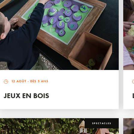
12 AOÛT
- DÈS 5 ANS
JEUX EN BOIS
SPECTACLES