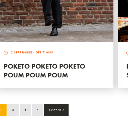
2 SEPTEMBRE
- DÈS 7 ANS
POKETO POKETO POKETO
POUM POUM POUM
›
1
2
3
4
SUIVANT