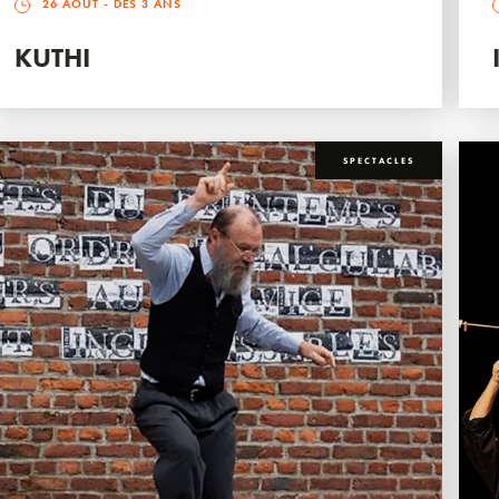
26 AOÛT
- DÈS 3 ANS
KUTHI
SPECTACLES