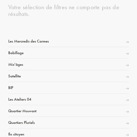
Votre sélection de filtres ne comporte pas de
résultats.
Les Mercredis des Carmes
Babillage
Mix’âges
Satellite
BIP
Les Ateliers 04
Quartier Mouvant
Quartiers Pluriels
Ilo citoyen