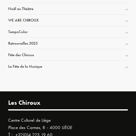
Noël au Théâtre
WE ARE CHIROUX
TempoColor
Retrouvailles 2025
Fête des Chiroux
La Fête de la Musique
Les Chiroux
Centre Culturel de Liège
Place des Carmes, 8 - 4000 LIÈGE
T :
+32(0)4 223 19 60