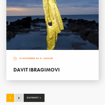
19 NOVEMBRE AU 31 JANVIER
DAVIT IBRAGIMOVI
›
1
2
SUIVANT