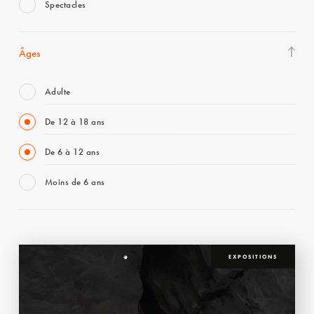
Spectacles
Âges
Adulte
De 12 à 18 ans
De 6 à 12 ans
Moins de 6 ans
EXPOSITIONS