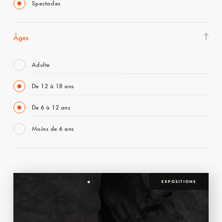
Spectacles
Âges
Adulte
De 12 à 18 ans
De 6 à 12 ans
Moins de 6 ans
EXPOSITIONS