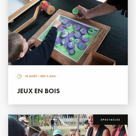
12 AOÛT
- DÈS 5 ANS
JEUX EN BOIS
SPECTACLES