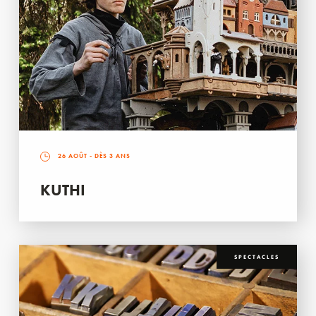
26 AOÛT
- DÈS 3 ANS
KUTHI
SPECTACLES