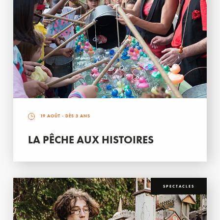
19 AOÛT
- DÈS 3 ANS
LA PÊCHE AUX HISTOIRES
SPECTACLES