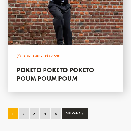
2 SEPTEMBRE
- DÈS 7 ANS
POKETO POKETO POKETO
POUM POUM POUM
›
1
2
3
4
5
SUIVANT