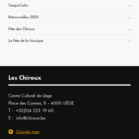
TempoColor
Retrouvailles 2025
Fête des Chiroux
La Fête de la Musique
Les Chiroux
Centre Culturel de Liège
Place des Carmes, 8 - 4000 LIÈGE
T :
+32(0)4 223 19 60
E :
info@chiroux.be
Google map