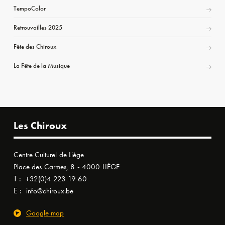
TempoColor
Retrouvailles 2025
Fête des Chiroux
La Fête de la Musique
Les Chiroux
Centre Culturel de Liège
Place des Carmes, 8 - 4000 LIÈGE
T :
+32(0)4 223 19 60
E :
info@chiroux.be
Google map