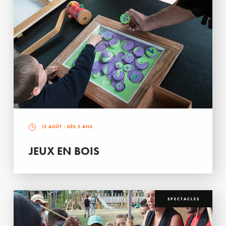
12 AOÛT
- DÈS 5 ANS
JEUX EN BOIS
SPECTACLES