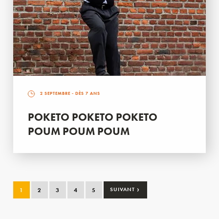
2 SEPTEMBRE
- DÈS 7 ANS
POKETO POKETO POKETO
POUM POUM POUM
›
1
2
3
4
5
SUIVANT