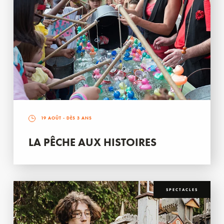
19 AOÛT
- DÈS 3 ANS
LA PÊCHE AUX HISTOIRES
SPECTACLES