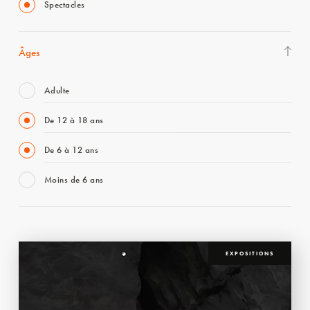
Spectacles
Âges
Adulte
De 12 à 18 ans
De 6 à 12 ans
Moins de 6 ans
EXPOSITIONS