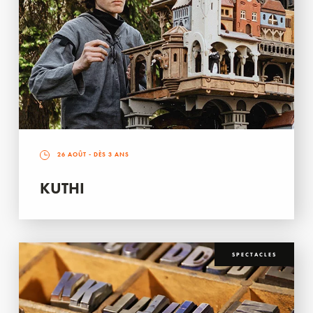
26 AOÛT
- DÈS 3 ANS
KUTHI
SPECTACLES