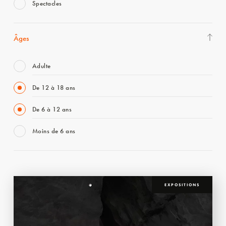
Spectacles
Âges
Adulte
De 12 à 18 ans
De 6 à 12 ans
Moins de 6 ans
EXPOSITIONS