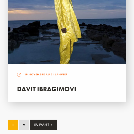
19 NOVEMBRE AU 31 JANVIER
DAVIT IBRAGIMOVI
›
1
2
SUIVANT