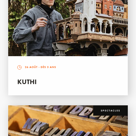
26 AOÛT
- DÈS 3 ANS
KUTHI
SPECTACLES