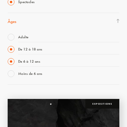
Spectacles
Âges
Adulte
De 12 à 18 ans
De 6 à 12 ans
Moins de 6 ans
EXPOSITIONS