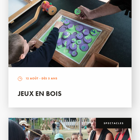
12 AOÛT
- DÈS 5 ANS
JEUX EN BOIS
SPECTACLES