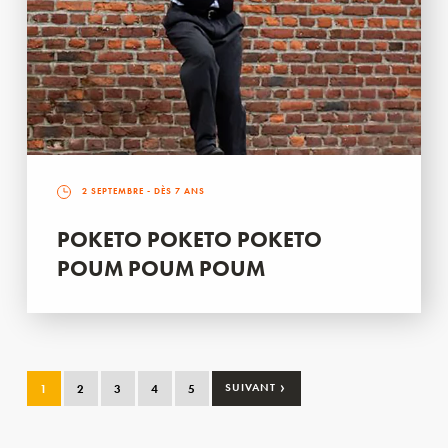
2 SEPTEMBRE
- DÈS 7 ANS
POKETO POKETO POKETO
POUM POUM POUM
›
1
2
3
4
5
SUIVANT