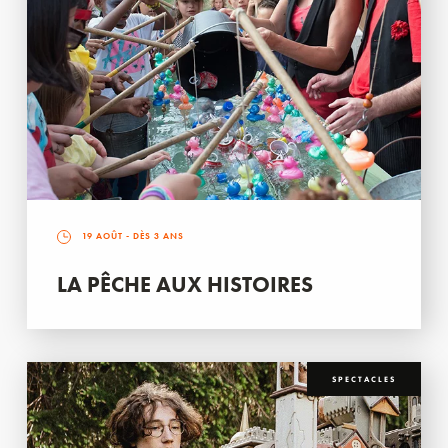
19 AOÛT
- DÈS 3 ANS
LA PÊCHE AUX HISTOIRES
SPECTACLES