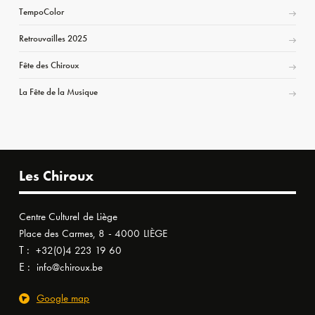
TempoColor
Retrouvailles 2025
Fête des Chiroux
La Fête de la Musique
Les Chiroux
Centre Culturel de Liège
Place des Carmes, 8 - 4000 LIÈGE
T :
+32(0)4 223 19 60
E :
info@chiroux.be
Google map