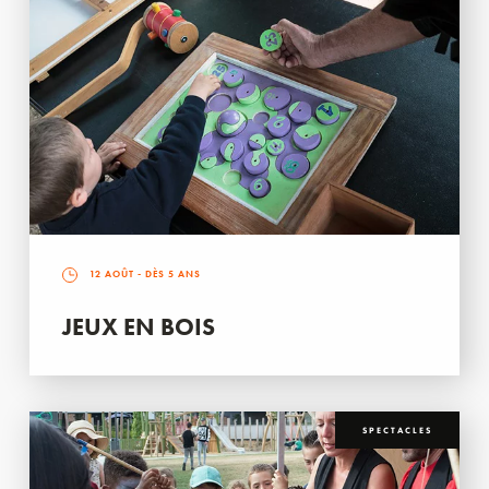
12 AOÛT
- DÈS 5 ANS
JEUX EN BOIS
SPECTACLES