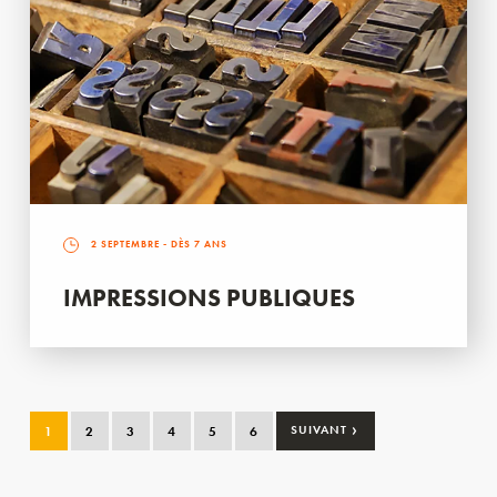
2 SEPTEMBRE
- DÈS 7 ANS
IMPRESSIONS PUBLIQUES
›
1
2
3
4
5
6
SUIVANT