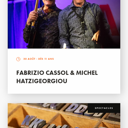
30 AOÛT
- DÈS 11 ANS
FABRIZIO CASSOL & MICHEL
HATZIGEORGIOU
SPECTACLES