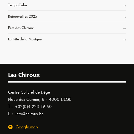
TempoColor
Retrouvailles 2025
Fête des Chiroux
La Fête de la Musique
Les Chiroux
Centre Culturel de Liège
Place des Carmes, 8 - 4000 LIÈGE
T :
+32(0)4 223 19 60
E :
info@chiroux.be
Google map