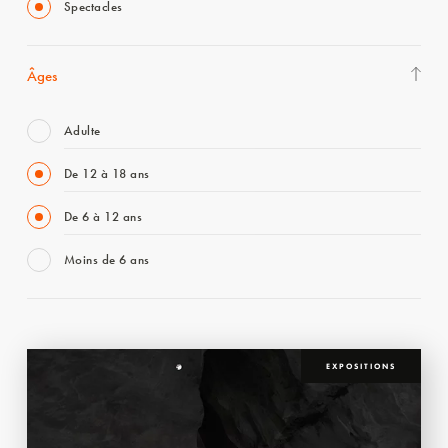
Spectacles
Âges
Adulte
De 12 à 18 ans
De 6 à 12 ans
Moins de 6 ans
EXPOSITIONS