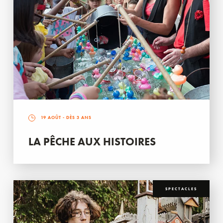
19 AOÛT
- DÈS 3 ANS
LA PÊCHE AUX HISTOIRES
SPECTACLES