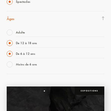
Spectacles
Âges
Adulte
De 12 à 18 ans
De 6 à 12 ans
Moins de 6 ans
EXPOSITIONS