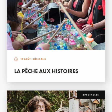
19 AOÛT
- DÈS 3 ANS
LA PÊCHE AUX HISTOIRES
SPECTACLES