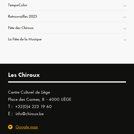
TempoColor
Retrouvailles 2025
Fête des Chiroux
La Fête de la Musique
Les Chiroux
Centre Culturel de Liège
Place des Carmes, 8 - 4000 LIÈGE
T :
+32(0)4 223 19 60
E :
info@chiroux.be
Google map