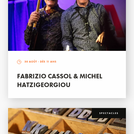
30 AOÛT
- DÈS 11 ANS
FABRIZIO CASSOL & MICHEL
HATZIGEORGIOU
SPECTACLES