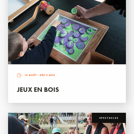
12 AOÛT
- DÈS 5 ANS
JEUX EN BOIS
SPECTACLES