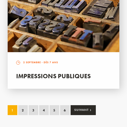
2 SEPTEMBRE
- DÈS 7 ANS
IMPRESSIONS PUBLIQUES
›
1
2
3
4
5
6
SUIVANT