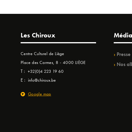
Les Chiroux
Média
Centre Culturel de Liège
Presse
Place des Carmes, 8 - 4000 LIÈGE
Nos al
T :
+32(0)4 223 19 60
E :
info@chiroux.be
Google map