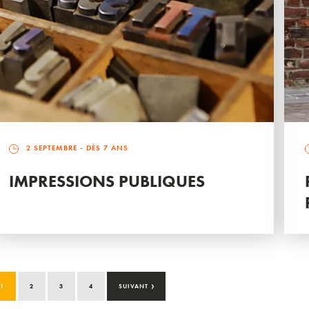
2 SEPTEMBRE
- DÈS 7 ANS
IMPRESSIONS PUBLIQUES
›
1
2
3
4
SUIVANT