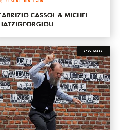
30 AOÛT
- DÈS 11 ANS
FABRIZIO CASSOL & MICHEL
HATZIGEORGIOU
SPECTACLES