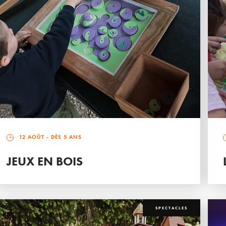
12 AOÛT
- DÈS 5 ANS
JEUX EN BOIS
SPECTACLES