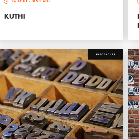
26 AOÛT
- DÈS 3 ANS
KUTHI
SPECTACLES