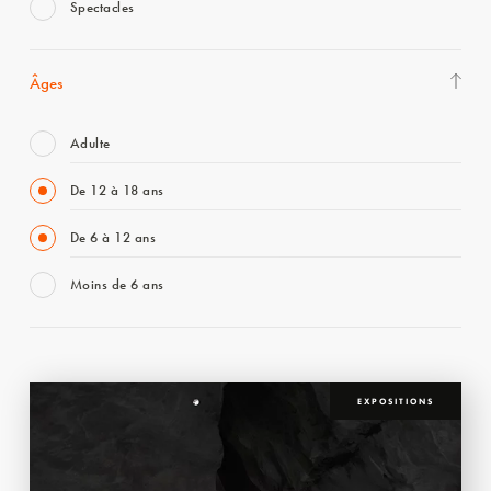
Spectacles
Âges
Adulte
De 12 à 18 ans
De 6 à 12 ans
Moins de 6 ans
EXPOSITIONS