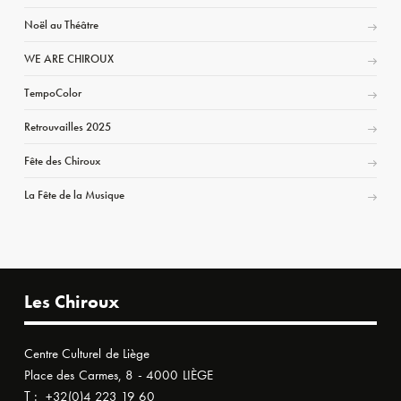
Noël au Théâtre
WE ARE CHIROUX
TempoColor
Retrouvailles 2025
Fête des Chiroux
La Fête de la Musique
Les Chiroux
Centre Culturel de Liège
Place des Carmes, 8 - 4000 LIÈGE
T :
+32(0)4 223 19 60