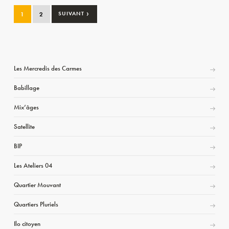
›
1
2
SUIVANT
Les Mercredis des Carmes
Babillage
Mix’âges
Satellite
BIP
Les Ateliers 04
Quartier Mouvant
Quartiers Pluriels
Ilo citoyen