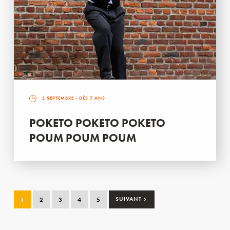
2 SEPTEMBRE
- DÈS 7 ANS
POKETO POKETO POKETO
POUM POUM POUM
›
1
2
3
4
5
SUIVANT