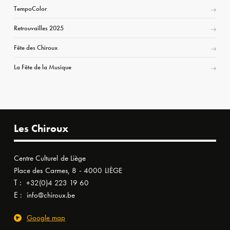
TempoColor
Retrouvailles 2025
Fête des Chiroux
La Fête de la Musique
Les Chiroux
Centre Culturel de Liège
Place des Carmes, 8 - 4000 LIÈGE
T :
+32(0)4 223 19 60
E :
info@chiroux.be
Google map