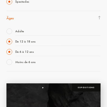
Spectacles
Âges
Adulte
De 12 à 18 ans
De 6 à 12 ans
Moins de 6 ans
EXPOSITIONS