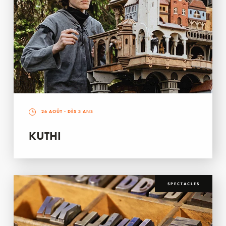
26 AOÛT
- DÈS 3 ANS
KUTHI
SPECTACLES