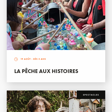
19 AOÛT
- DÈS 3 ANS
LA PÊCHE AUX HISTOIRES
SPECTACLES