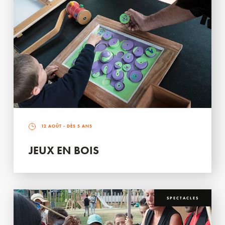
12 AOÛT
- DÈS 5 ANS
JEUX EN BOIS
SPECTACLES