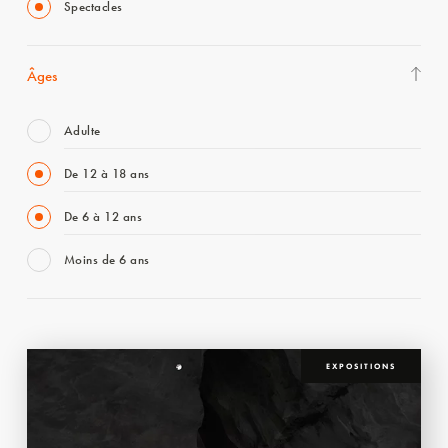
Spectacles
Âges
Adulte
De 12 à 18 ans
De 6 à 12 ans
Moins de 6 ans
EXPOSITIONS