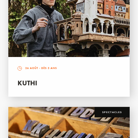
26 AOÛT
- DÈS 3 ANS
KUTHI
SPECTACLES