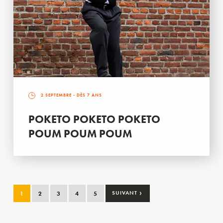
2 SEPTEMBRE
- DÈS 7 ANS
POKETO POKETO POKETO
POUM POUM POUM
›
1
2
3
4
5
SUIVANT