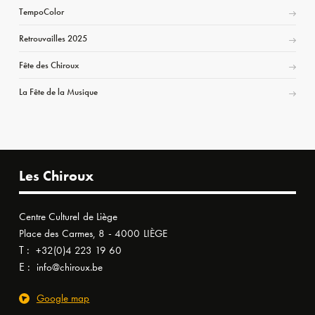
TempoColor
Retrouvailles 2025
Fête des Chiroux
La Fête de la Musique
Les Chiroux
Centre Culturel de Liège
Place des Carmes, 8 - 4000 LIÈGE
T :
+32(0)4 223 19 60
E :
info@chiroux.be
Google map