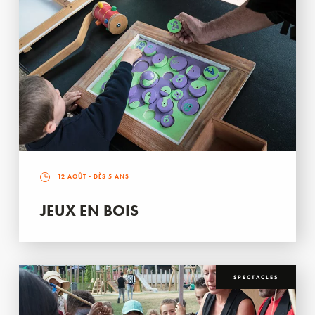
12 AOÛT
- DÈS 5 ANS
JEUX EN BOIS
SPECTACLES