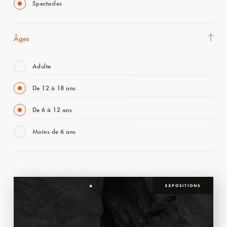
Spectacles
Âges
Adulte
De 12 à 18 ans
De 6 à 12 ans
Moins de 6 ans
EXPOSITIONS