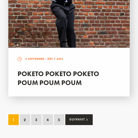
2 SEPTEMBRE
- DÈS 7 ANS
POKETO POKETO POKETO
POUM POUM POUM
›
1
2
3
4
5
SUIVANT