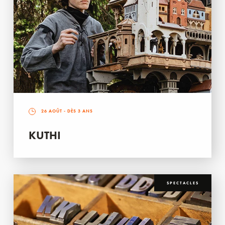
26 AOÛT
- DÈS 3 ANS
KUTHI
SPECTACLES