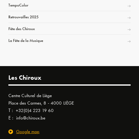
TempoColor
Retrouvailles 2025
Fête des Chiroux
La Fête de la Musique
Les Chiroux
Centre Culturel de Liège
Place des Carmes, 8 - 4000 LIÈGE
T :
+32(0)4 223 19 60
E :
info@chiroux.be
Google map