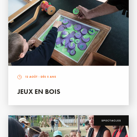
12 AOÛT
- DÈS 5 ANS
JEUX EN BOIS
SPECTACLES