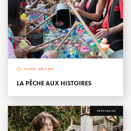
19 AOÛT
- DÈS 3 ANS
LA PÊCHE AUX HISTOIRES
SPECTACLES