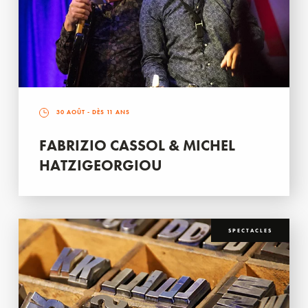
30 AOÛT
- DÈS 11 ANS
FABRIZIO CASSOL & MICHEL
HATZIGEORGIOU
SPECTACLES