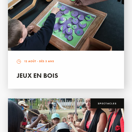
12 AOÛT
- DÈS 5 ANS
JEUX EN BOIS
SPECTACLES