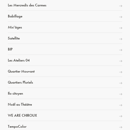
Les Mercredis des Carmes
Babillage
Mix’âges
Satellite
BIP
Les Ateliers 04
Quartier Mouvant
Quartiers Pluriels
Ilo citoyen
Noël au Théâtre
WE ARE CHIROUX
TempoColor