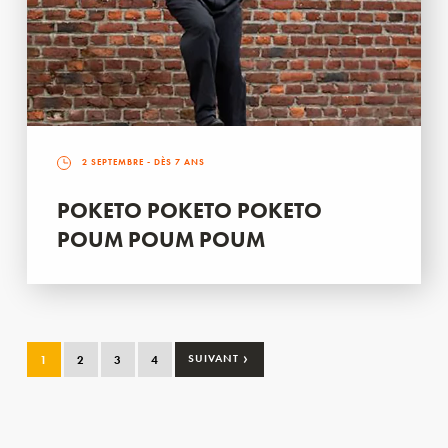
2 SEPTEMBRE
- DÈS 7 ANS
POKETO POKETO POKETO
POUM POUM POUM
›
1
2
3
4
SUIVANT