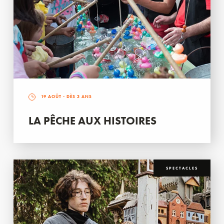
19 AOÛT
- DÈS 3 ANS
LA PÊCHE AUX HISTOIRES
SPECTACLES