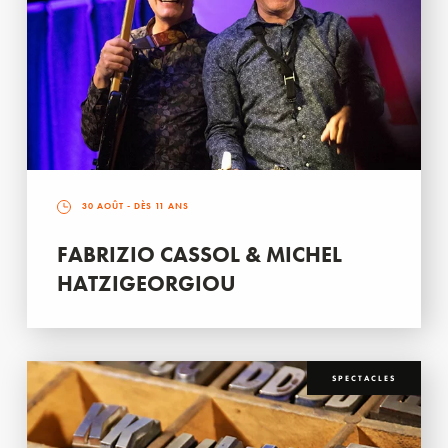
30 AOÛT
- DÈS 11 ANS
FABRIZIO CASSOL & MICHEL
HATZIGEORGIOU
SPECTACLES