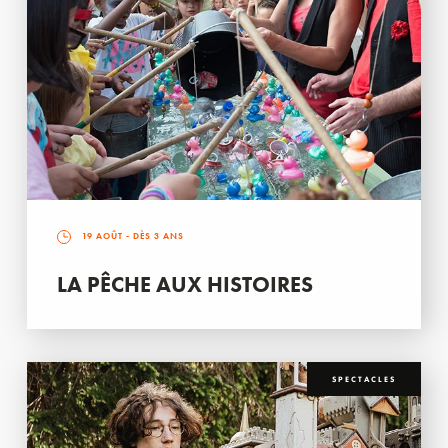
19 AOÛT
- DÈS 3 ANS
LA PÊCHE AUX HISTOIRES
SPECTACLES