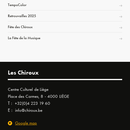
TempoColor
Retrouvailles 2025
Fête des Chiroux
La Fête de la Musique
Les Chiroux
Centre Culturel de Liège
Place des Carmes, 8 - 4000 LIÈGE
T :
+32(0)4 223 19 60
E :
info@chiroux.be
Google map