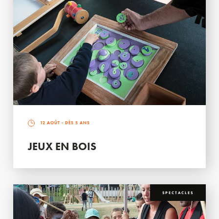
12 AOÛT
- DÈS 5 ANS
JEUX EN BOIS
SPECTACLES