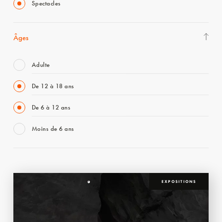
Spectacles
Âges
Adulte
De 12 à 18 ans
De 6 à 12 ans
Moins de 6 ans
EXPOSITIONS