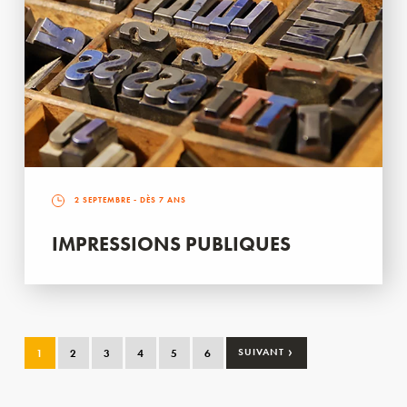
2 SEPTEMBRE
- DÈS 7 ANS
IMPRESSIONS PUBLIQUES
›
1
2
3
4
5
6
SUIVANT