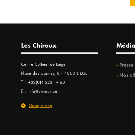
Les Chiroux
Média
Centre Culturel de Liège
Presse
Place des Carmes, 8 - 4000 LIÈGE
Nos al
T :
+32(0)4 223 19 60
E :
info@chiroux.be
Google map