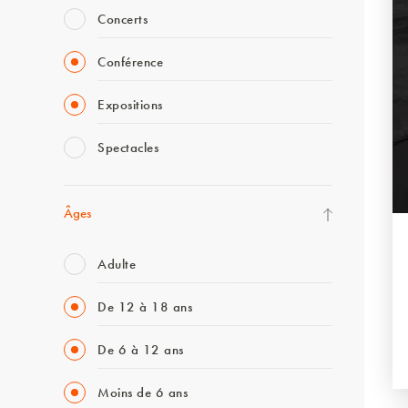
Concerts
Conférence
Expositions
Spectacles
Âges
Adulte
De 12 à 18 ans
De 6 à 12 ans
Moins de 6 ans