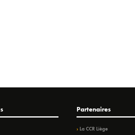
s
Partenaires
La CCR Liège