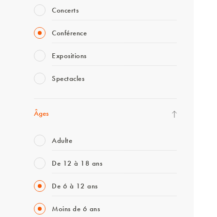
Concerts
Conférence
Expositions
Spectacles
Âges
Adulte
De 12 à 18 ans
De 6 à 12 ans
Moins de 6 ans