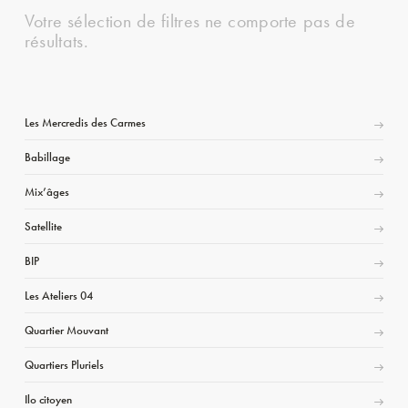
Votre sélection de filtres ne comporte pas de
résultats.
Les Mercredis des Carmes
Babillage
Mix’âges
Satellite
BIP
Les Ateliers 04
Quartier Mouvant
Quartiers Pluriels
Ilo citoyen