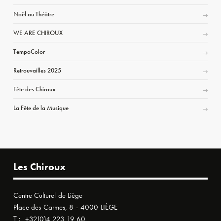
Noël au Théâtre
WE ARE CHIROUX
TempoColor
Retrouvailles 2025
Fête des Chiroux
La Fête de la Musique
Les Chiroux
Centre Culturel de Liège
Place des Carmes, 8 - 4000 LIÈGE
T :
+32(0)4 223 19 60