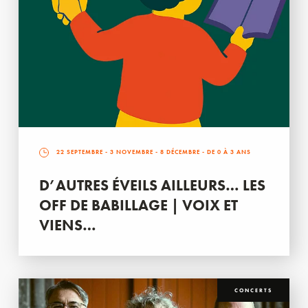
22 SEPTEMBRE
-
3 NOVEMBRE
-
8 DÉCEMBRE
- DE 0 À 3 ANS
D’AUTRES ÉVEILS AILLEURS… LES
OFF DE BABILLAGE | VOIX ET
VIENS…
CONCERTS