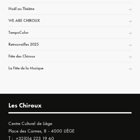
Noël au Théâtre
WE ARE CHIROUX
TempoColor
Retrouvailles 2025
Fête des Chiroux
La Fête de la Musique
Les Chiroux
Centre Culturel de Liège
Place des Carmes, 8 - 4000 LIÈGE
T :
+32(0)4 223 19 60