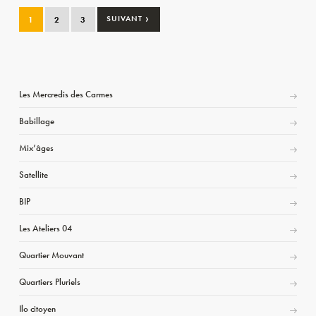
›
1
2
3
SUIVANT
Les Mercredis des Carmes
Babillage
Mix’âges
Satellite
BIP
Les Ateliers 04
Quartier Mouvant
Quartiers Pluriels
Ilo citoyen