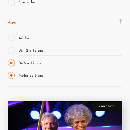
Spectacles
Âges
Adulte
De 12 à 18 ans
De 6 à 12 ans
Moins de 6 ans
CONCERTS