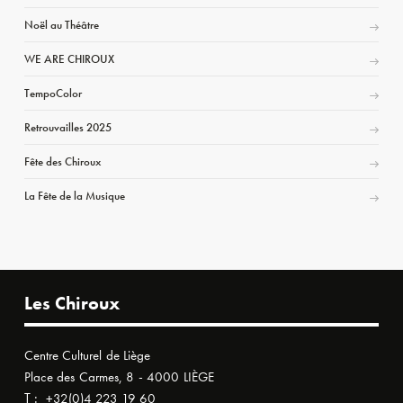
Noël au Théâtre
WE ARE CHIROUX
TempoColor
Retrouvailles 2025
Fête des Chiroux
La Fête de la Musique
Les Chiroux
Centre Culturel de Liège
Place des Carmes, 8 - 4000 LIÈGE
T :
+32(0)4 223 19 60