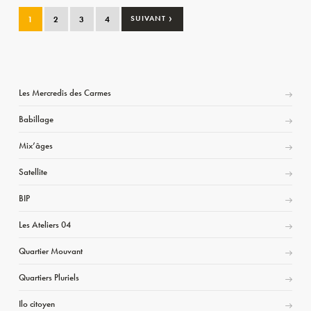
›
1
2
3
4
SUIVANT
Les Mercredis des Carmes
Babillage
Mix’âges
Satellite
BIP
Les Ateliers 04
Quartier Mouvant
Quartiers Pluriels
Ilo citoyen