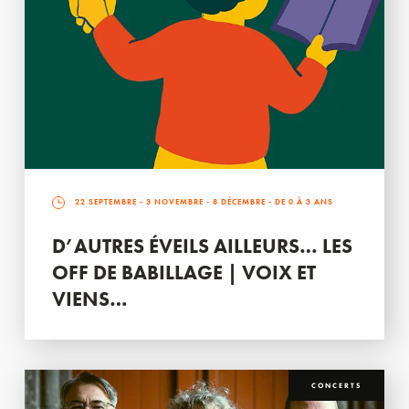
22 SEPTEMBRE
-
3 NOVEMBRE
-
8 DÉCEMBRE
- DE 0 À 3 ANS
D’AUTRES ÉVEILS AILLEURS… LES
OFF DE BABILLAGE | VOIX ET
VIENS…
CONCERTS