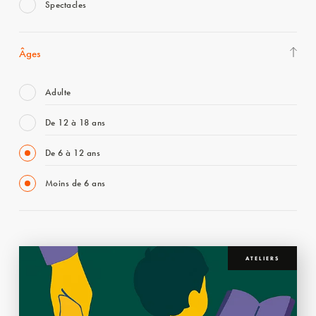
Spectacles
Âges
Adulte
De 12 à 18 ans
De 6 à 12 ans
Moins de 6 ans
ATELIERS