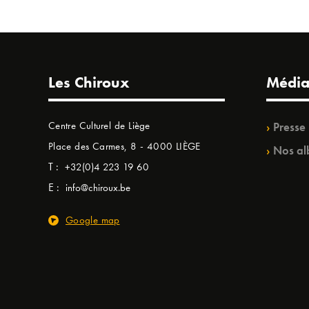
Les Chiroux
Média
Centre Culturel de Liège
Presse
Place des Carmes, 8 - 4000 LIÈGE
Nos al
T :
+32(0)4 223 19 60
E :
info@chiroux.be
Google map