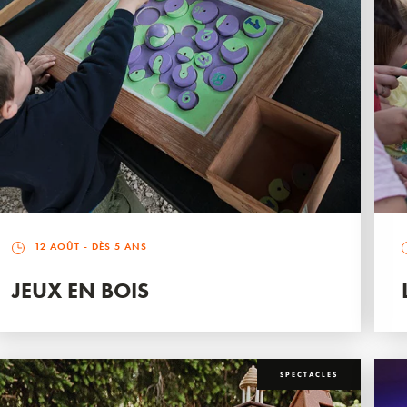
12 AOÛT
- DÈS 5 ANS
JEUX EN BOIS
SPECTACLES