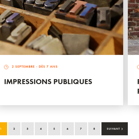
2 SEPTEMBRE
- DÈS 7 ANS
IMPRESSIONS PUBLIQUES
›
1
2
3
4
5
6
7
8
SUIVANT