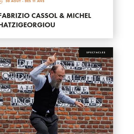
30 AOÛT
- DÈS 11 ANS
FABRIZIO CASSOL & MICHEL
HATZIGEORGIOU
SPECTACLES