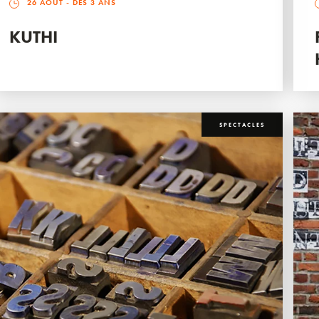
26 AOÛT
- DÈS 3 ANS
KUTHI
SPECTACLES