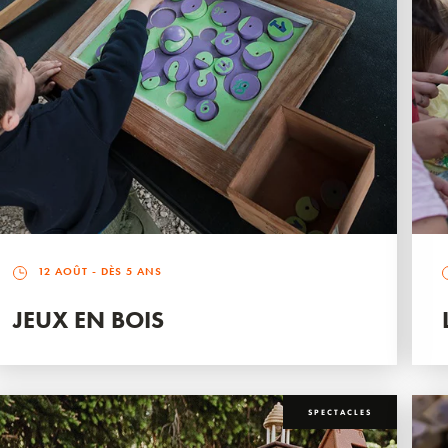
12 AOÛT
- DÈS 5 ANS
JEUX EN BOIS
SPECTACLES