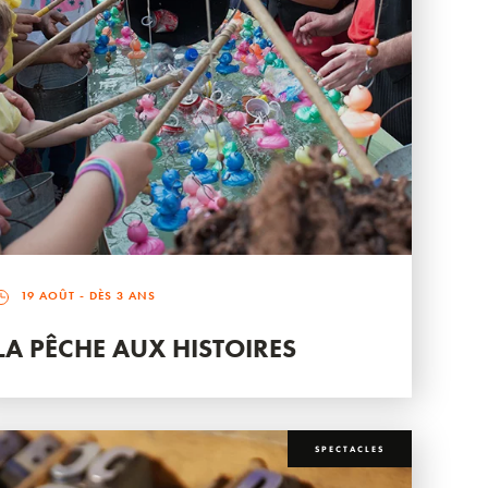
19 AOÛT
- DÈS 3 ANS
LA PÊCHE AUX HISTOIRES
SPECTACLES