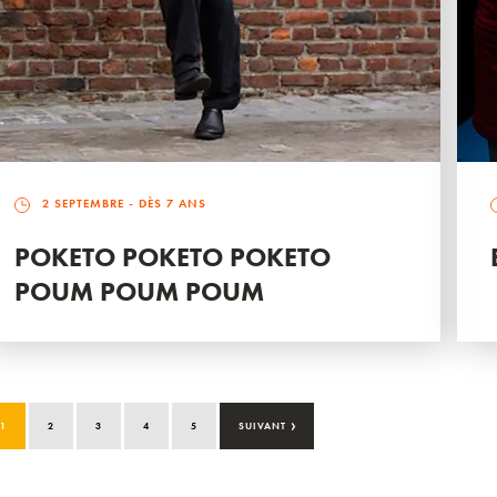
2 SEPTEMBRE
- DÈS 7 ANS
POKETO POKETO POKETO
POUM POUM POUM
›
1
2
3
4
5
SUIVANT