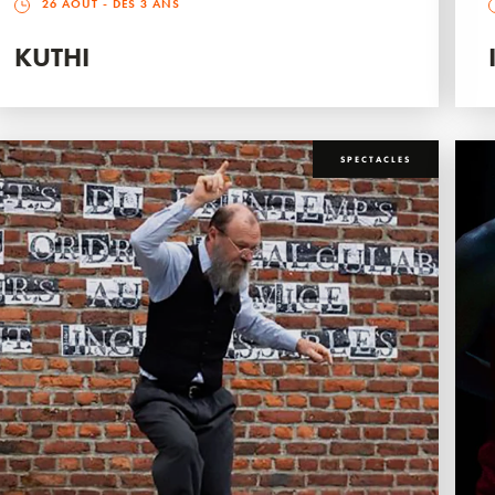
26 AOÛT
- DÈS 3 ANS
KUTHI
SPECTACLES