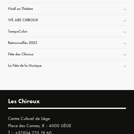
Noël au Théâtre
WE ARE CHIROUX
TempoColor
Retrouvailles 2025
Fête des Chiroux
La Fête de la Musique
Les Chiroux
Centre Culturel de Liège
Place des Carmes, 8 - 4000 LIÈGE
T :
+32(0)4 223 19 60