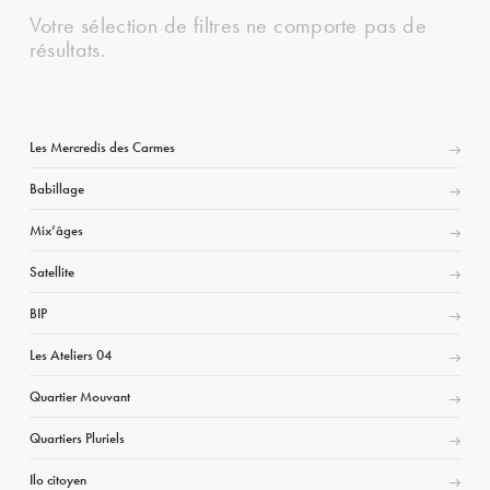
Votre sélection de filtres ne comporte pas de
résultats.
Les Mercredis des Carmes
Babillage
Mix’âges
Satellite
BIP
Les Ateliers 04
Quartier Mouvant
Quartiers Pluriels
Ilo citoyen