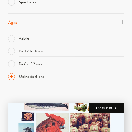
Spectacles
Âges
Adulte
De 12 à 18 ans
De 6 à 12 ans
Moins de 6 ans
EXPOSITIONS