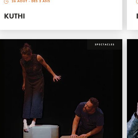
26 AOÛT
- DÈS 3 ANS
KUTHI
SPECTACLES