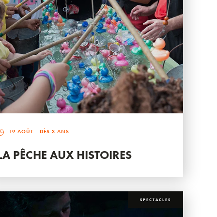
19 AOÛT
- DÈS 3 ANS
LA PÊCHE AUX HISTOIRES
SPECTACLES