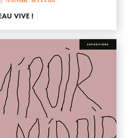
14 OCTOBRE
- DE 2 À 4 ANS
EAU VIVE !
EXPOSITIONS