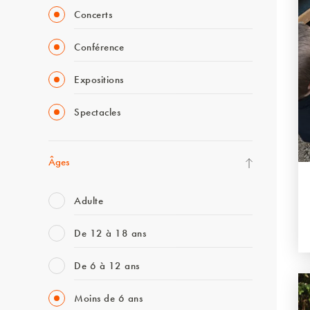
Concerts
Conférence
Expositions
Spectacles
Âges
Adulte
De 12 à 18 ans
De 6 à 12 ans
Moins de 6 ans