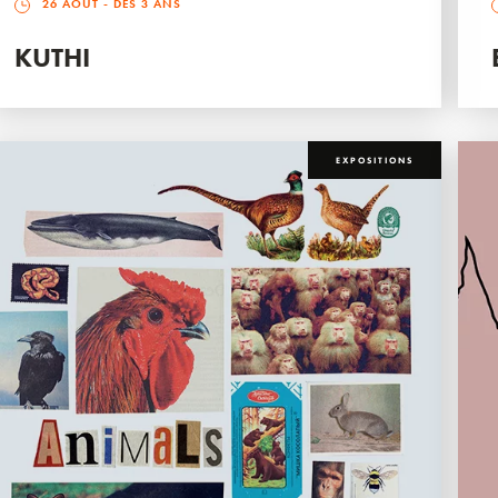
26 AOÛT
- DÈS 3 ANS
KUTHI
EXPOSITIONS