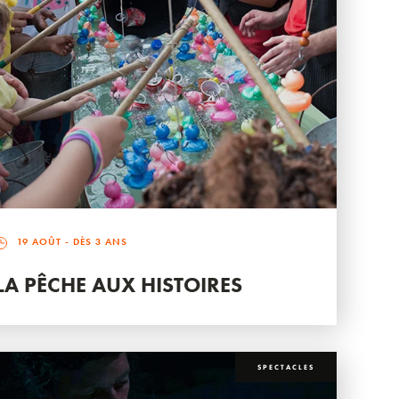
19 AOÛT
- DÈS 3 ANS
LA PÊCHE AUX HISTOIRES
SPECTACLES