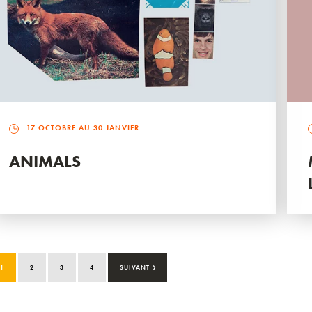
17 OCTOBRE AU 30 JANVIER
ANIMALS
›
1
2
3
4
SUIVANT