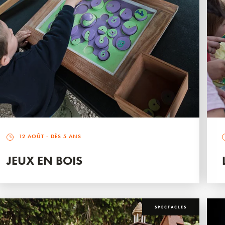
12 AOÛT
- DÈS 5 ANS
JEUX EN BOIS
SPECTACLES